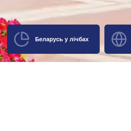
Беларусь у лічбах
Навiны
Усе навiны
Каляндар