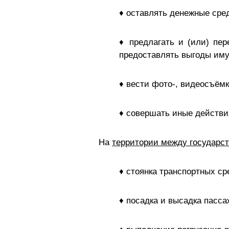
♦ оставлять денежные сре
♦ предлагать и (или) пе
предоставлять выгоды иму
♦ вести фото-, видеосъём
♦ совершать иные действи
На
территории между государст
♦ стоянка транспортных ср
♦ посадка и высадка пасса