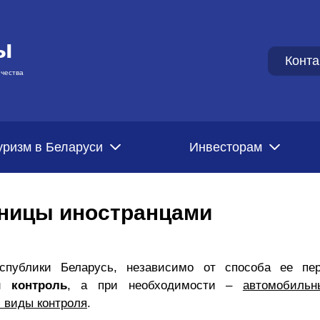
ы
Конта
чества
уризм в Беларуси
Инвесторам
аницы иностранцами
спублики Беларусь, независимо от способа ее пер
 контроль
, а при необходимости –
автомобильн
 виды контроля
.